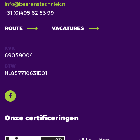
info@beerenstechniek.nl
+31 (0)495 62 53 99
ROUTE
VACATURES
KVK
69059004
BTW
NL857710631B01
Onze certificeringen