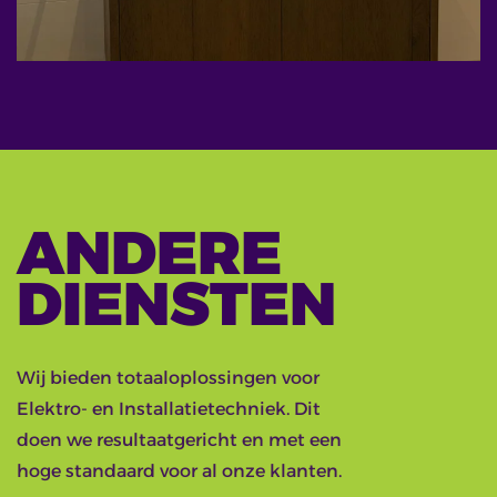
ANDERE
DIENSTEN
Wij bieden totaaloplossingen voor
Elektro- en Installatietechniek. Dit
doen we resultaatgericht en met een
hoge standaard voor al onze klanten.