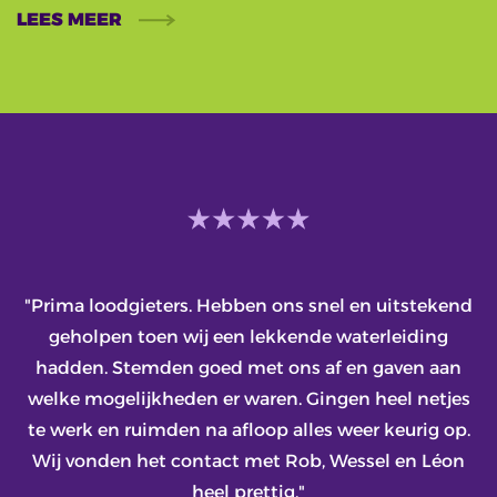
LEES MEER
"Prima loodgieters. Hebben ons snel en uitstekend
geholpen toen wij een lekkende waterleiding
hadden. Stemden goed met ons af en gaven aan
welke mogelijkheden er waren. Gingen heel netjes
te werk en ruimden na afloop alles weer keurig op.
Wij vonden het contact met Rob, Wessel en Léon
heel prettig."