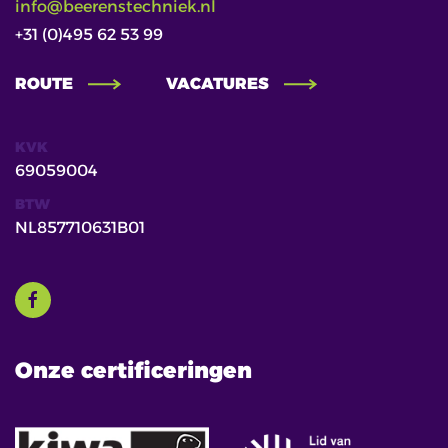
info@beerenstechniek.nl
+31 (0)495 62 53 99
ROUTE
VACATURES
KVK
69059004
BTW
NL857710631B01
Onze certificeringen