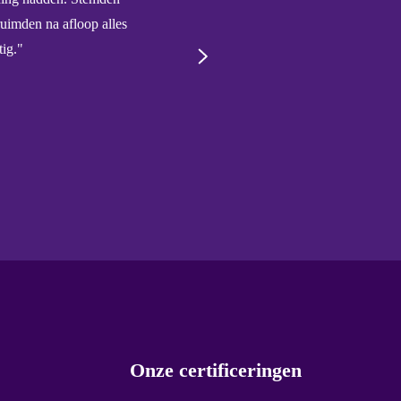
uimden na afloop alles
om onze woning te voorzien 
ig."
BEERENS INSTALLATIETECHNIEK Ne
Onze certificeringen