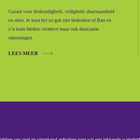
Garant voor deskundigheid, veiligheid, duurzaamheid
en sfeer. Je kunt het zo gek niet bedenken of Bart en
z’n team bieden creatieve maar ook duurzame
oplossingen.
LEES MEER
Hebben ons snel en uitstekend geholpen toen wij een lekkende waterle