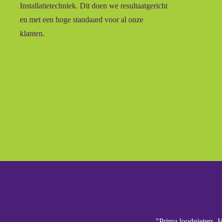
Installatietechniek. Dit doen we resultaatgericht
en met een hoge standaard voor al onze
klanten.
"Prima loodgieters. 